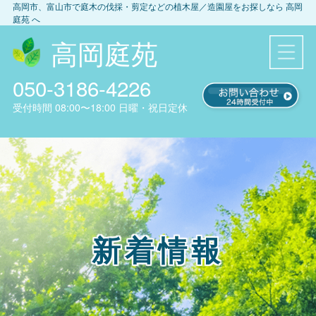
高岡市、富山市
で庭木の伐採・剪定などの植木屋／造園屋をお探しなら
高岡
庭苑
へ
高岡庭苑
050-3186-4226
受付時間
08:00〜18:00
日曜・祝日定休
新着情報