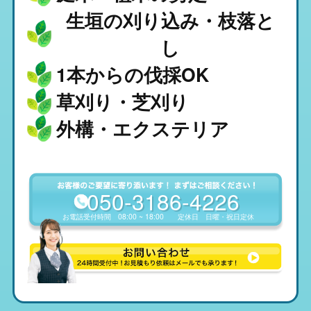
生垣の刈り込み・枝落と
し
1本からの伐採OK
草刈り・芝刈り
外構・エクステリア
050-3186-4226
お電話受付時間
08:00 ~ 18:00
定休日
日曜・祝日定休