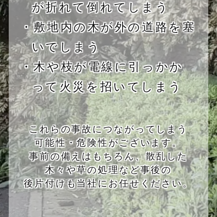
が折れて倒れてしまう
・敷地内の木が外の道路を塞
いでしまう
・木や枝が電線に引っかか
って火災を招いてしまう
これらの事故につながってしまう
可能性・危険性がございます。
事前の備えはもちろん、散乱した
木々や草の処理など事後の
後片付けも当社にお任せください。