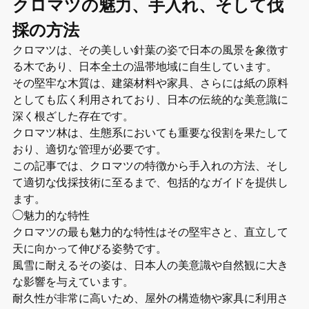
クロマツの魅力、手入れ、そして伐
採の方法
クロマツは、その美しい針葉の姿で日本の風景を象徴す
る木であり、日本全土の温帯地域に自生しています。
その堅牢な木質は、建築材料や家具、さらには紙の原料
としても広く利用されており、日本の伝統的な美意識に
深く根ざした存在です。
クロマツ林は、生態系においても重要な役割を果たして
おり、適切な管理が必要です。
この記事では、クロマツの特徴から手入れの方法、そし
て適切な伐採技術に至るまで、包括的なガイドを提供し
ます。
◯魅力的な特性
クロマツの最も魅力的な特性はその堅牢さと、直立して
天に向かって伸びる姿勢です。
風雪に耐えるその姿は、日本人の美意識や自然観に大き
な影響を与えています。
耐久性が非常に高いため、屋外の構造物や家具に利用さ