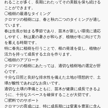
れることが多く、長期にわたってその美観を保ち続ける
ことができます。
◯植樹の最適なタイミング
クロマツの植樹には、春と秋の二つのタイミングが適し
ています。
春は生長が始まる季節であり、苗木が新しい環境に適応
しやすく、秋は夏の暑さが和らぎ、植物が冬に向けて力
を蓄える時期です。
特に春先に植樹を行うことで、根の発達を促し、植物が
活力を持って成長する土台を作ります。
◯植樹のアプローチ
クロマツの植樹にあたっては、適切な植樹地の選定が肝
心です。
十分な日照と良好な排水性を備えた土地が理想的で、土
壌が酸性であればなお良いです。
適切な土壌の準備とともに、苗木が健康に成長できるよ
うに、十分なスペースを確保することが大切です。
◯肥料でのサポート
クロマツの育成には、特に成長期には窒素を豊富に含ん