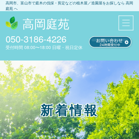
高岡市、富山市
で庭木の伐採・剪定などの植木屋／造園屋をお探しなら
高岡
庭苑
へ
高岡庭苑
050-3186-4226
受付時間
08:00〜18:00
日曜・祝日定休
新着情報