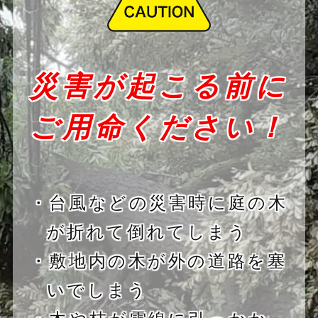
災害が起こる前に
ご用命ください！
・台風などの災害時に庭の木
が折れて倒れてしまう
・敷地内の木が外の道路を塞
いでしまう
・木や枝が電線に引っかか