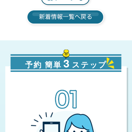
3
予約 簡単
ステップ