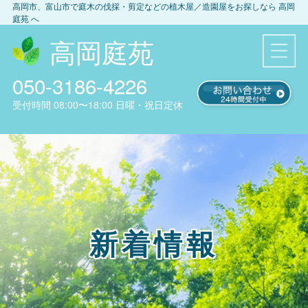
高岡市、富山市
で庭木の伐採・剪定などの植木屋／造園屋をお探しなら
高岡
庭苑
へ
高岡庭苑
050-3186-4226
受付時間
08:00〜18:00
日曜・祝日定休
新着情報