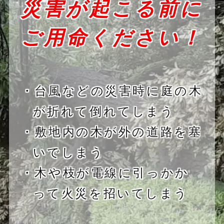
災害が起こる前に
ご用命ください！
・台風などの災害時に庭の木
が折れて倒れてしまう
・敷地内の木が外の道路を塞
いでしまう
・木や枝が電線に引っかか
って火災を招いてしまう