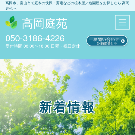
高岡市、富山市
で庭木の伐採・剪定などの植木屋／造園屋をお探しなら
高岡
庭苑
へ
高岡庭苑
050-3186-4226
受付時間
08:00〜18:00
日曜・祝日定休
新着情報