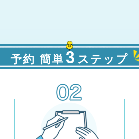
3
予約 簡単
ステップ