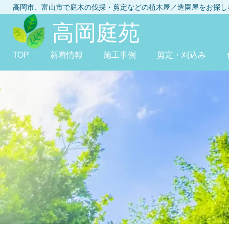
高岡市、富山市
で庭木の伐採・剪定などの植木屋／造園屋をお探
高岡庭苑
TOP
新着情報
施工事例
剪定・刈込み