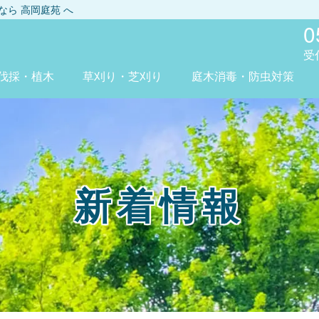
しなら
高岡庭苑
へ
0
受
伐採・植木
草刈り・芝刈り
庭木消毒・防虫対策
新着情報