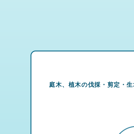
庭木、植木の伐採・剪定・生