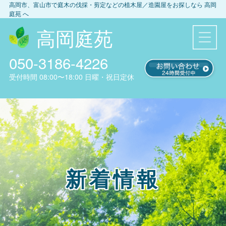
高岡市、富山市
で庭木の伐採・剪定などの植木屋／造園屋をお探しなら
高岡
庭苑
へ
高岡庭苑
050-3186-4226
受付時間
08:00〜18:00
日曜・祝日定休
新着情報