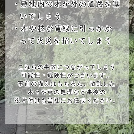
・敷地内の木が外の道路を塞
いでしまう
・木や枝が電線に引っかか
って火災を招いてしまう
これらの事故につながってしまう
可能性・危険性がございます。
事前の備えはもちろん、散乱した
木々や草の処理など事後の
後片付けも当社にお任せください。