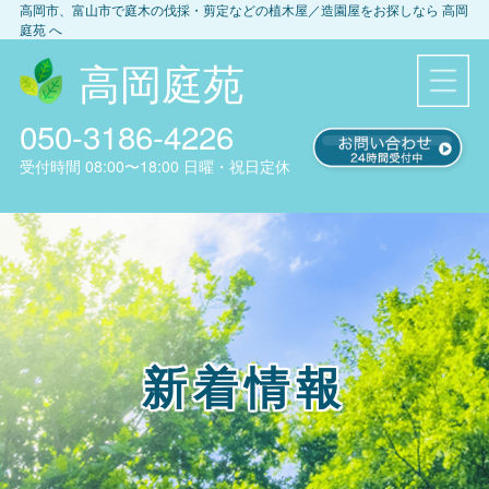
高岡市、富山市
で庭木の伐採・剪定などの植木屋／造園屋をお探しなら
高岡
庭苑
へ
高岡庭苑
050-3186-4226
受付時間
08:00〜18:00
日曜・祝日定休
新着情報