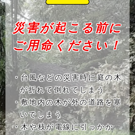
災害が起こる前に
ご用命ください！
・台風などの災害時に庭の木
が折れて倒れてしまう
・敷地内の木が外の道路を塞
いでしまう
・木や枝が電線に引っかか