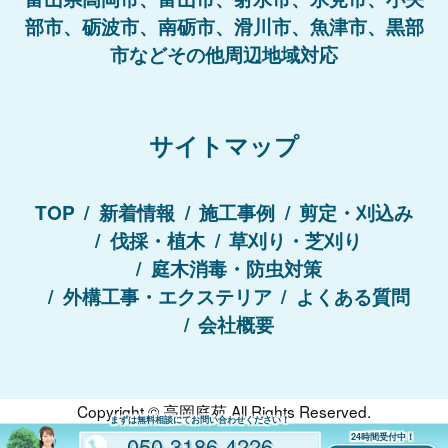
部市、砺波市、南砺市、滑川市、魚津市、黒部
市などその他周辺地域対応
サイトマップ
TOP
新着情報
施工事例
剪定・刈込み
伐採・植木
草刈り・芝刈り
庭木消毒・防虫対策
外構工事・エクステリア
よくある質問
会社概要
Copyright ©
高岡庭苑
All Rights Reserved.
まずは無料相談にてお問い合わせください！
050-3186-4226
24時間受付中！