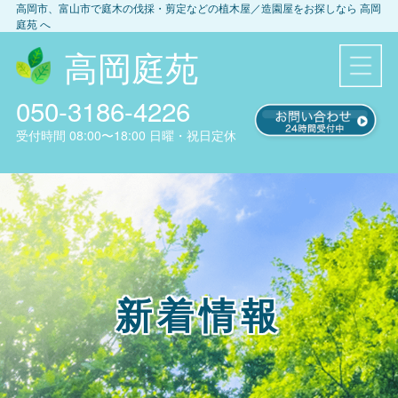
高岡市、富山市
で庭木の伐採・剪定などの植木屋／造園屋をお探しなら
高岡
庭苑
へ
高岡庭苑
050-3186-4226
受付時間
08:00〜18:00
日曜・祝日定休
新着情報