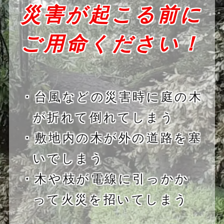
災害が起こる前に
ご用命ください！
・台風などの災害時に庭の木
が折れて倒れてしまう
・敷地内の木が外の道路を塞
いでしまう
・木や枝が電線に引っかか
って火災を招いてしまう