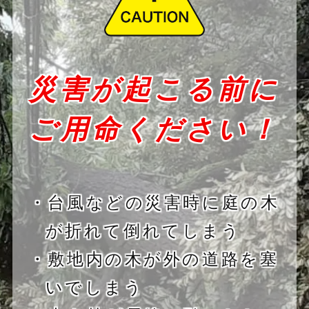
災害が起こる前に
ご用命ください！
・台風などの災害時に庭の木
が折れて倒れてしまう
・敷地内の木が外の道路を塞
いでしまう