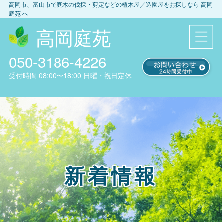
高岡市、富山市
で庭木の伐採・剪定などの植木屋／造園屋をお探しなら
高岡
庭苑
へ
高岡庭苑
050-3186-4226
受付時間
08:00〜18:00
日曜・祝日定休
新着情報