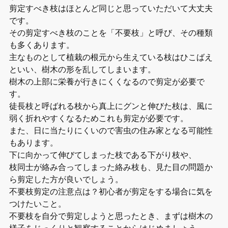
剪定すべき枝はほとんど同じと思っていただいて大丈夫
です。
その剪定すべき枝のことを「不要枝」と呼び、その種類
も多くあります。
主なものとして植栽の根元から生えている枝はひこばえ
といい、樹木の形を乱してしまいます。
樹木の上部に栄養が行きにくくなるので剪定が必要で
す。
徒長枝と呼ばれる枝から真上にグンと伸びた枝は、風に
弱く折れやすくなるためこれも剪定が必要です。
また、日に当たりにくいので害虫の住み家となる可能性
もあります。
下に向かって伸びてしまった枝である下がり枝や、
枝同士が絡み合ってしまった絡み枝も、見た目の問題か
ら剪定した方が良いでしょう。
不要枝剪定の注意点は？初心者が剪定をする場合に気を
つけたいこと。
不要枝を自分で剪定しようと思ったとき、まずは樹木の
様子をじっくりと観察することからはじめましょう。