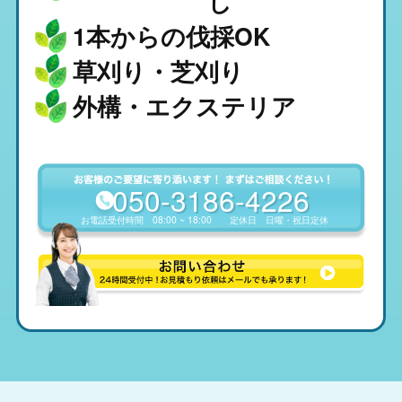
し
1本からの伐採OK
草刈り・芝刈り
外構・エクステリア
050-3186-4226
お電話受付時間
08:00 ~ 18:00
定休日
日曜・祝日定休