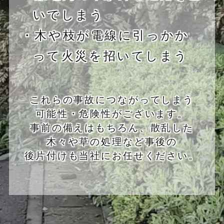
いでしまう
・木や枝が電線に引っかか
って火災を招いてしまう
これらの事故につながってしまう
可能性・危険性がございます。
事前の備えはもちろん、散乱した
木々や草の処理など事後の
後片付けも当社にお任せください。