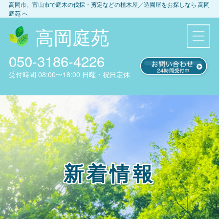
高岡市、富山市
で庭木の伐採・剪定などの植木屋／造園屋をお探しなら
高岡
庭苑
へ
高岡庭苑
050-3186-4226
受付時間
08:00〜18:00
日曜・祝日定休
新着情報