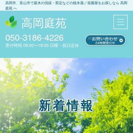
高岡市、富山市
で庭木の伐採・剪定などの植木屋／造園屋をお探しなら
高岡
庭苑
へ
高岡庭苑
050-3186-4226
受付時間
08:00〜18:00
日曜・祝日定休
新着情報