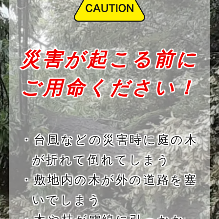
災害が起こる前に
ご用命ください！
・台風などの災害時に庭の木
が折れて倒れてしまう
・敷地内の木が外の道路を塞
いでしまう
・木や枝が電線に引っかか