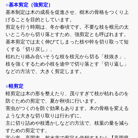
○基本剪定（強剪定）
基本制定は木の成長を促進させ、樹木の骨格をつくり上
げることを目的としています。
剪定を行う時期は、冬か春頃です。不要な枝を根元の太
いところから切り落とすため、強剪定とも呼ばれます。
基本剪定では太く伸びてしまった枝や幹を切り取って短
くする「切り戻し」、
枯れたり絡み合いそうな枝を枝元から切る「枝抜き」、
枝を強くするため小枝を途中で切り落とす「切り返し」
などの方法で、大きく剪定します。
○軽剪定
軽剪定は木の形を整えたり、茂りすぎて枝が枯れるのを
防ぐための剪定で、夏か秋頃に行います。
害虫がつくのを防ぐ効果もあります。木の骨格を変える
ような大きな切り取りは行わずに、
主に切り詰めや枝透かしなどの方法で、枝葉の量を減ら
すための剪定です。
富山市、高岡市、射水市で剪定を依頼するなら【高岡庭