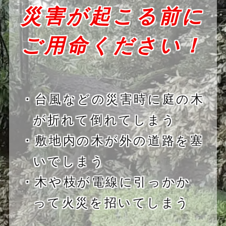
災害が起こる前に
ご用命ください！
・台風などの災害時に庭の木
が折れて倒れてしまう
・敷地内の木が外の道路を塞
いでしまう
・木や枝が電線に引っかか
って火災を招いてしまう