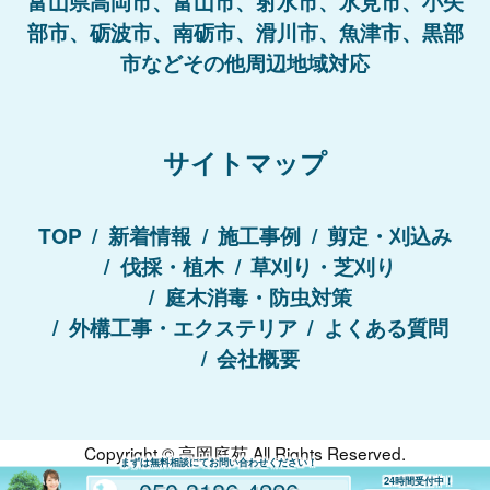
富山県高岡市、富山市、射水市、氷見市、小矢
部市、砺波市、南砺市、滑川市、魚津市、黒部
市などその他周辺地域対応
サイトマップ
TOP
新着情報
施工事例
剪定・刈込み
伐採・植木
草刈り・芝刈り
庭木消毒・防虫対策
外構工事・エクステリア
よくある質問
会社概要
Copyright ©
高岡庭苑
All Rights Reserved.
まずは無料相談にてお問い合わせください！
050-3186-4226
24時間受付中！