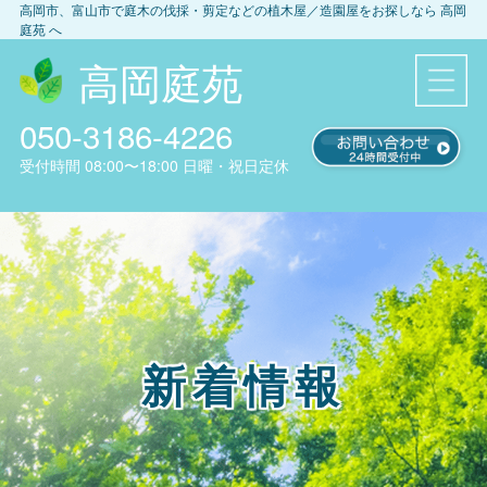
高岡市、富山市
で庭木の伐採・剪定などの植木屋／造園屋をお探しなら
高岡
庭苑
へ
高岡庭苑
050-3186-4226
受付時間
08:00〜18:00
日曜・祝日定休
新着情報