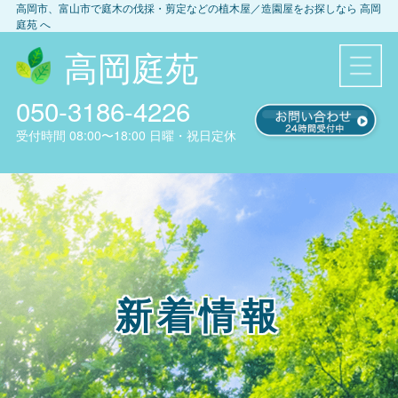
高岡市、富山市
で庭木の伐採・剪定などの植木屋／造園屋をお探しなら
高岡
庭苑
へ
高岡庭苑
050-3186-4226
受付時間
08:00〜18:00
日曜・祝日定休
新着情報