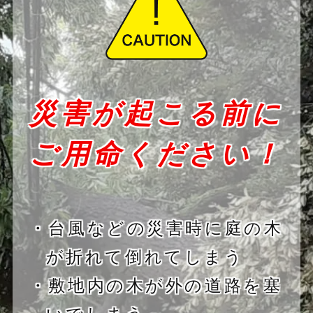
災害が起こる前に
ご用命ください！
・台風などの災害時に庭の木
が折れて倒れてしまう
・敷地内の木が外の道路を塞
いでしまう