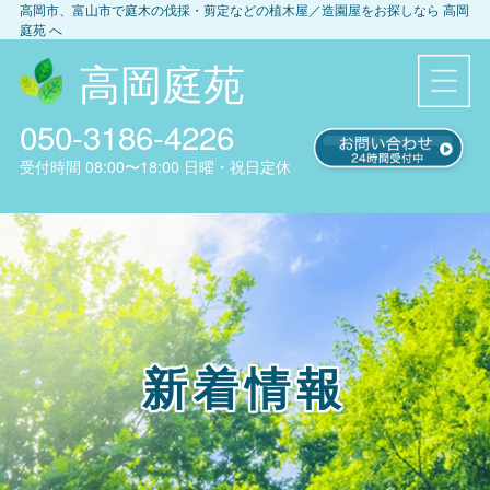
高岡市、富山市
で庭木の伐採・剪定などの植木屋／造園屋をお探しなら
高岡
庭苑
へ
高岡庭苑
050-3186-4226
受付時間
08:00〜18:00
日曜・祝日定休
新着情報