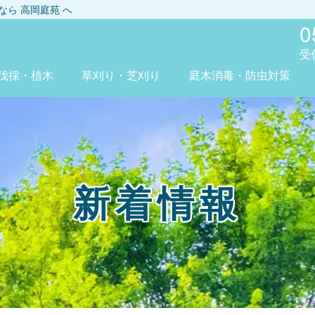
しなら
高岡庭苑
へ
0
受
伐採・植木
草刈り・芝刈り
庭木消毒・防虫対策
新着情報