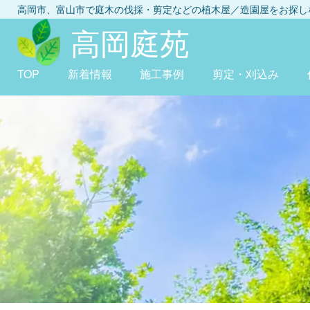
高岡市、富山市
で庭木の伐採・剪定などの植木屋／造園屋をお探
高岡庭苑
TOP
新着情報
施工事例
剪定・刈込み