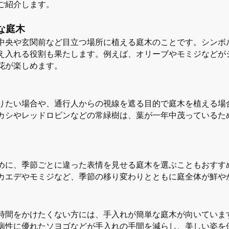
ご紹介します。
な庭木
中央や玄関前など目立つ場所に植える庭木のことです。シンボ
え入れる役割も果たします。例えば、オリーブやモミジなどが
花が楽しめます。
りたい場合や、通行人からの視線を遮る目的で庭木を植える場
カシやレッドロビンなどの常緑樹は、葉が一年中茂っているた
めに、季節ごとに違った表情を見せる庭木を選ぶこともおすす
カエデやモミジなど、季節の移り変わりとともに庭全体が鮮や
時間をかけたくない方には、手入れが簡単な庭木が向いていま
病性に優れたソヨゴなどが手入れの手間を減らし、美しい姿を