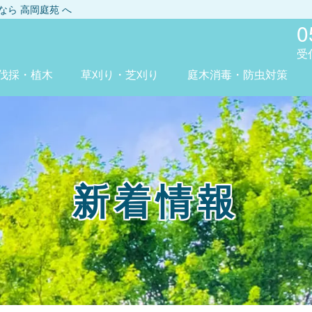
しなら
高岡庭苑
へ
0
受
伐採・植木
草刈り・芝刈り
庭木消毒・防虫対策
新着情報