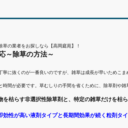
除草の業者をお探しなら【高岡庭苑】！
応～除草の方法～
丁寧に抜くのが一番良いのですが、雑草は成長が早いためこま
と時間が必要です。草むしりの手間を省くために、除草剤や雑
物を枯らす非選択性除草剤と、特定の雑草だけを枯
即効性が高い液剤タイプと長期間効果が続く粒剤タ