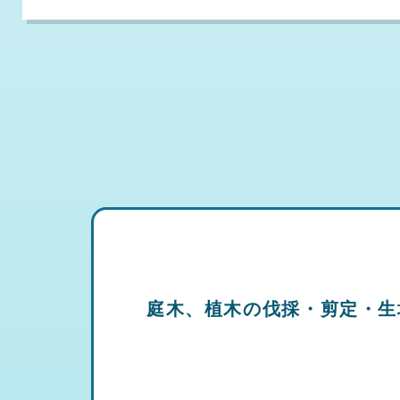
庭木、植木の伐採・剪定・生