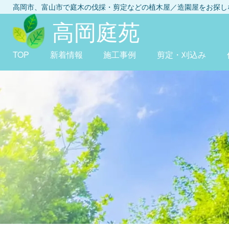
高岡市、富山市
で庭木の伐採・剪定などの植木屋／造園屋をお探
高岡庭苑
TOP
新着情報
施工事例
剪定・刈込み