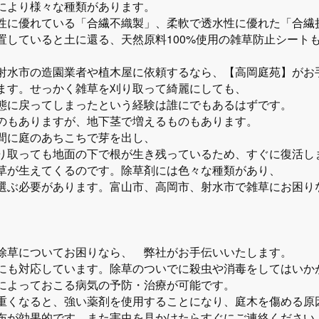
により様々な種類があります。
性に優れている「合繊不織製」、柔軟で透水性に優れた「合繊
置していると土に還る、天然原料100%使用の雑草防止シート
射水市の造園業者や植木屋に依頼するなら、【高岡庭苑】がお
ます。せっかく雑草を刈り取って綺麗にしても、
態に戻ってしまったという経験は誰にでもあるはずです。
のもありますが、地下茎で増えるものもあります。
間に庭のあちこちで芽を出し、
り取っても地面の下で根が生き残っているため、すぐに復活し
草が生えてくるのです。除草剤には色々な種類があり、
選ぶ必要があります。富山市、高岡市、射水市で雑草にお困り
除草についてお困りなら、 弊社がお手伝いいたします。
にも対応しています。除草のついでに殺虫や消毒をしてはいか
によっておこる病気の予防・治療が可能です。
重くなると、強い薬剤を使用することになり、庭木を傷める原
布が効果的です。また害虫を見かけたらすぐにご連絡ください