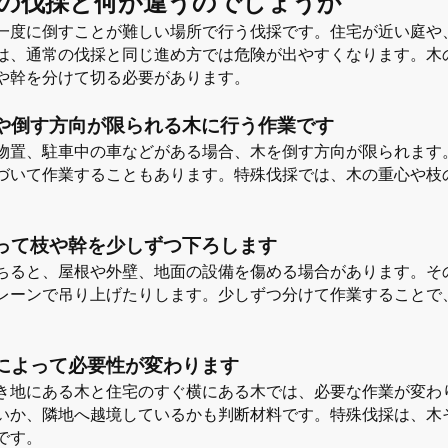
の伐採と何が違うのでしょうか
一度に倒すことが難しい場所で行う伐採です。住宅が近い庭や
は、通常の伐採と同じ進め方では危険が出やすくなります。木
や幹を分けて切る必要があります。
や倒す方向が限られる木に行う作業です
物置、駐車中の車などがある場合、木を倒す方向が限られます
づいて作業することもあります。特殊伐採では、木の重心や枝
って枝や幹を少しずつ下ろします
ちると、屋根や外壁、地面の設備を傷める場合があります。そ
レーンで吊り上げたりします。少しずつ分けて作業することで
によって必要性が変わります
き地にある木と住宅のすぐ横にある木では、必要な作業が変わ
いか、隣地へ越境しているかも判断材料です。特殊伐採は、木
です。