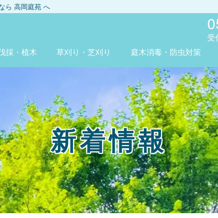
しなら
高岡庭苑
へ
0
受
伐採・植木
草刈り・芝刈り
庭木消毒・防虫対策
新着情報