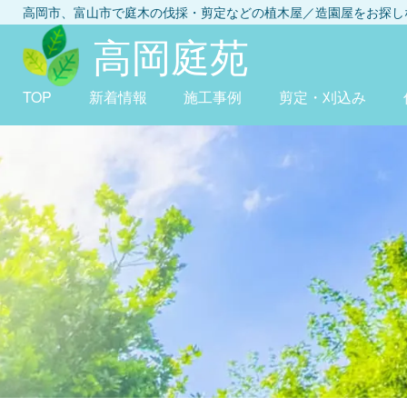
高岡市、富山市
で庭木の伐採・剪定などの植木屋／造園屋をお探
高岡庭苑
TOP
新着情報
施工事例
剪定・刈込み