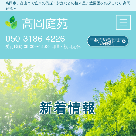
高岡市、富山市
で庭木の伐採・剪定などの植木屋／造園屋をお探しなら
高岡
庭苑
へ
高岡庭苑
050-3186-4226
受付時間
08:00〜18:00
日曜・祝日定休
新着情報