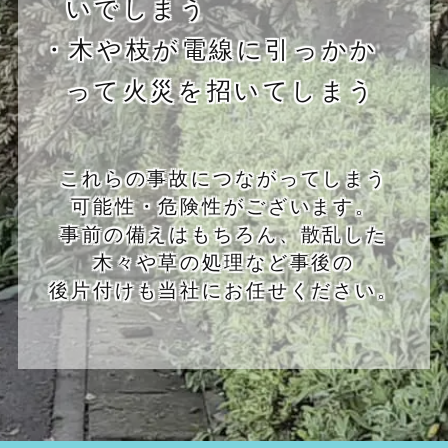
いでしまう
・木や枝が電線に引っかか
って火災を招いてしまう
これらの事故につながってしまう
可能性・危険性がございます。
事前の備えはもちろん、散乱した
木々や草の処理など事後の
後片付けも当社にお任せください。