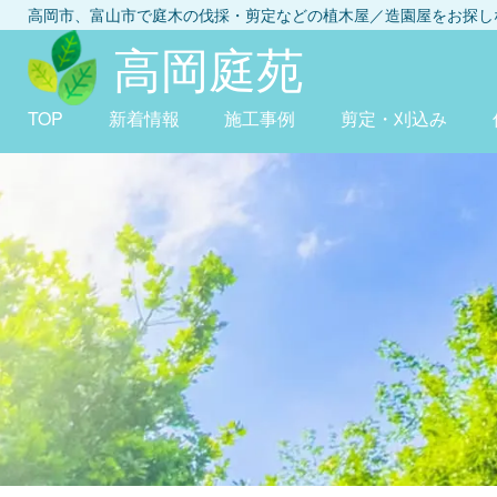
高岡市、富山市
で庭木の伐採・剪定などの植木屋／造園屋をお探
高岡庭苑
TOP
新着情報
施工事例
剪定・刈込み