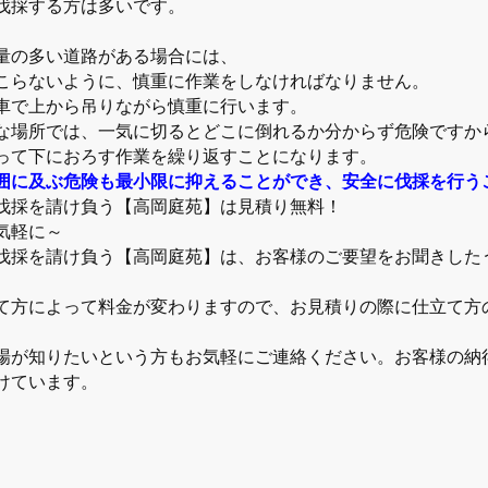
伐採する方は多いです。
量の多い道路がある場合には、
こらないように、慎重に作業をしなければなりません。
車で上から吊りながら慎重に行います。
な場所では、一気に切るとどこに倒れるか分からず危険ですか
って下におろす作業を繰り返すことになります。
囲に及ぶ危険も最小限に抑えることができ、安全に伐採を行う
伐採を請け負う【高岡庭苑】は見積り無料！
気軽に～
伐採を請け負う【高岡庭苑】は、お客様のご要望をお聞きした
て方によって料金が変わりますので、お見積りの際に仕立て方
場が知りたいという方もお気軽にご連絡ください。お客様の納
けています。