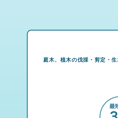
庭木、植木の伐採・剪定・生