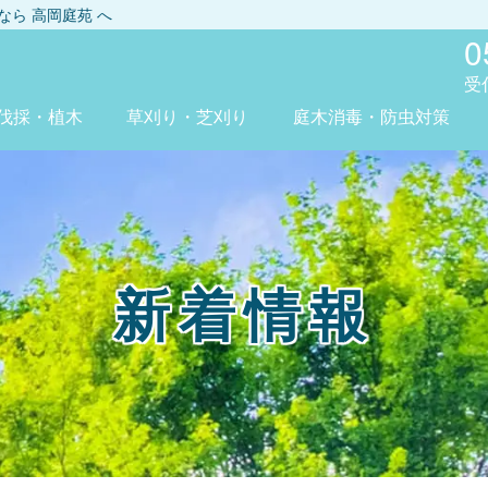
しなら
高岡庭苑
へ
0
受
伐採・植木
草刈り・芝刈り
庭木消毒・防虫対策
新着情報