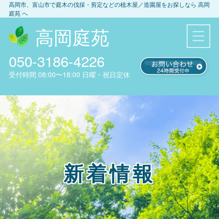
高岡市、富山市
で庭木の伐採・剪定などの植木屋／造園屋をお探しなら
高岡
庭苑
へ
高岡庭苑
050-3186-4226
受付時間
08:00〜18:00
日曜・祝日定休
新着情報