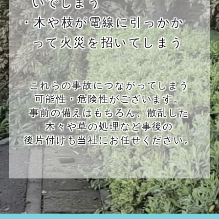
いでしまう
・木や枝が電線に引っかか
って火災を招いてしまう
これらの事故につながってしまう
可能性・危険性がございます。
事前の備えはもちろん、散乱した
木々や草の処理など事後の
後片付けも当社にお任せください。