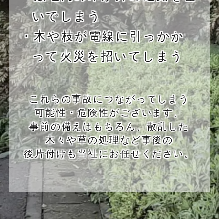
いでしまう
・木や枝が電線に引っかか
って火災を招いてしまう
これらの事故につながってしまう
可能性・危険性がございます。
事前の備えはもちろん、散乱した
木々や草の処理など事後の
後片付けも当社にお任せください。