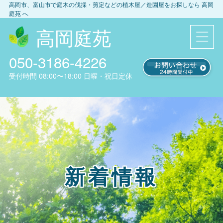
高岡市、富山市
で庭木の伐採・剪定などの植木屋／造園屋をお探しなら
高岡
庭苑
へ
高岡庭苑
050-3186-4226
受付時間
08:00〜18:00
日曜・祝日定休
新着情報