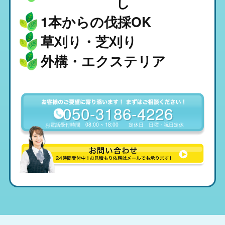
し
1本からの伐採OK
草刈り・芝刈り
外構・エクステリア
050-3186-4226
お電話受付時間
08:00 ~ 18:00
定休日
日曜・祝日定休