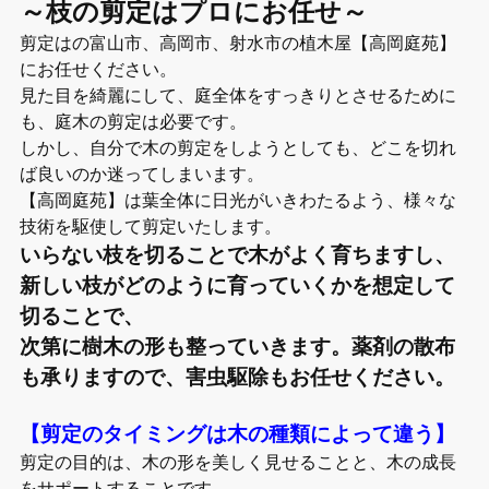
～枝の剪定はプロにお任せ～
剪定はの富山市、高岡市、射水市の植木屋【高岡庭苑】
にお任せください。
見た目を綺麗にして、庭全体をすっきりとさせるために
も、庭木の剪定は必要です。
しかし、自分で木の剪定をしようとしても、どこを切れ
ば良いのか迷ってしまいます。
【高岡庭苑】は葉全体に日光がいきわたるよう、様々な
技術を駆使して剪定いたします。
いらない枝を切ることで木がよく育ちますし、
新しい枝がどのように育っていくかを想定して
切ることで、
次第に樹木の形も整っていきます。薬剤の散布
も承りますので、害虫駆除もお任せください。
【剪定のタイミングは木の種類によって違う】
剪定の目的は、木の形を美しく見せることと、木の成長
をサポートすることです。