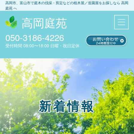
高岡市、富山市
で庭木の伐採・剪定などの植木屋／造園屋をお探しなら
高岡
庭苑
へ
高岡庭苑
050-3186-4226
受付時間
08:00〜18:00
日曜・祝日定休
新着情報