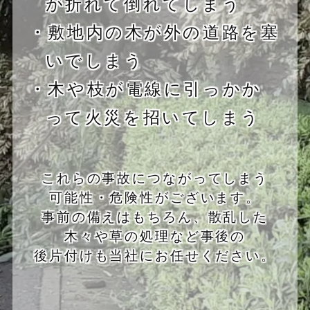
が折れて倒れてしまう
・敷地内の木が外の道路を塞
いでしまう
・木や枝が電線に引っかか
って火災を招いてしまう
これらの事故につながってしまう
可能性・危険性がございます。
事前の備えはもちろん、散乱した
木々や草の処理など事後の
後片付けも当社にお任せください。