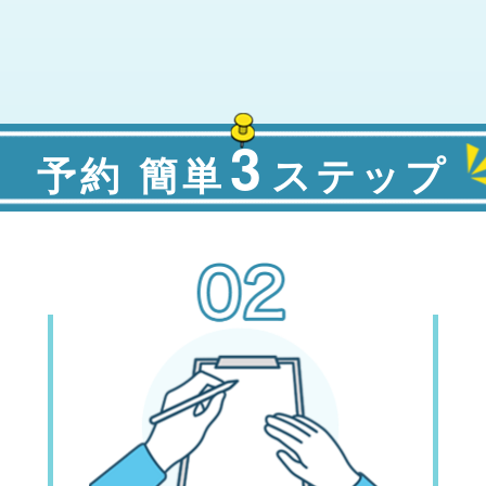
3
予約 簡単
ステップ