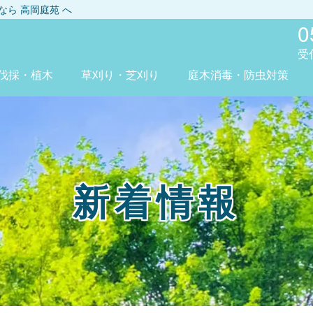
しなら
高岡庭苑
へ
0
受
伐採・植木
草刈り・芝刈り
庭木消毒・防虫対策
新着情報