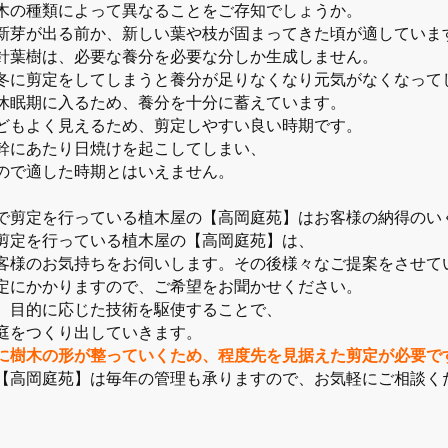
木の種類によって異なることをご存知でしょうか。
新芽が出る前か、新しい葉や枝が固まってきた頃が適していま
針葉樹は、必要な養分を必要な分しか生成しません。
冬に剪定をしてしまうと養分が足りなくなり元気がなくなって
休眠期に入るため、養分を十分に蓄えています。
どもよく見えるため、剪定しやすい良い時期です。
幹にあたり日焼けを起こしてしまい、
ので適した時期とはいえません。
で剪定を行っている植木屋の【高岡庭苑】はお客様の納得のい
剪定を行っている植木屋の【高岡庭苑】は、
客様のお気持ちをお伺いします。その後様々なご提案をさせて
定にかかりますので、ご希望をお聞かせください。
、目的に応じた技術を駆使することで、
庭をつくり出していきます。
に樹木の形が整っていくため、程度先を見据えた剪定が必要で
【高岡庭苑】は毎年の管理も承りますので、お気軽にご相談く