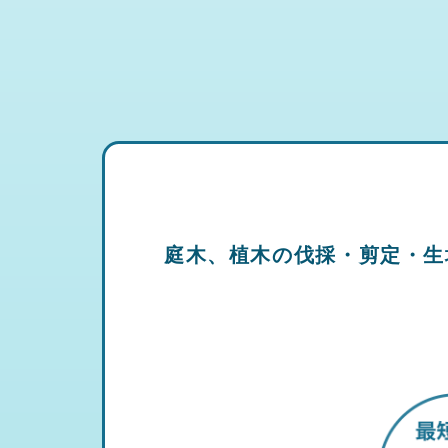
庭木、植木の伐採・剪定・生