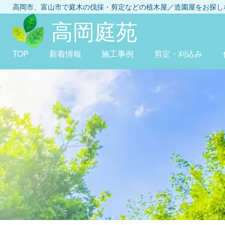
高岡市、富山市
で庭木の伐採・剪定などの植木屋／造園屋をお探
高岡庭苑
TOP
新着情報
施工事例
剪定・刈込み