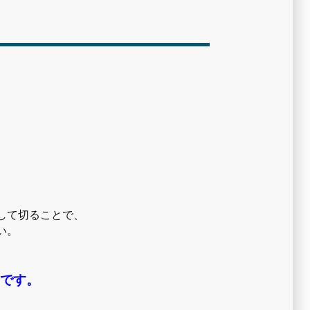
して切ることで、
い。
とです。