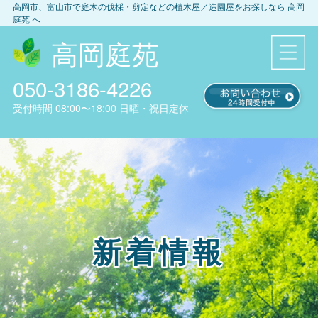
高岡市、富山市
で庭木の伐採・剪定などの植木屋／造園屋をお探しなら
高岡
庭苑
へ
高岡庭苑
050-3186-4226
受付時間
08:00〜18:00
日曜・祝日定休
新着情報