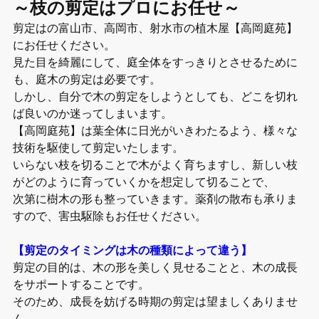
～枝の剪定はプロにお任せ～
剪定はの富山市、高岡市、射水市の植木屋【高岡庭苑】
にお任せください。
見た目を綺麗にして、庭全体をすっきりとさせるために
も、庭木の剪定は必要です。
しかし、自分で木の剪定をしようとしても、どこを切れ
ば良いのか迷ってしまいます。
【高岡庭苑】は葉全体に日光がいきわたるよう、様々な
技術を駆使して剪定いたします。
いらない枝を切ることで木がよく育ちますし、新しい枝
がどのように育っていくかを想定して切ることで、
次第に樹木の形も整っていきます。薬剤の散布も承りま
すので、害虫駆除もお任せください。
【剪定のタイミングは木の種類によって違う】
剪定の目的は、木の形を美しく見せることと、木の成長
をサポートすることです。
そのため、成長を妨げる時期の剪定は望ましくありませ
ん。