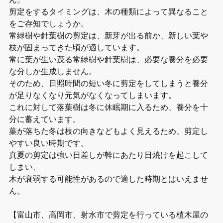
剪定をするタイミングは、木の種類によって異なること
をご存知でしょうか。
常緑樹や針葉樹の剪定は、新芽が出る前か、新しい葉や
枝が固まってきた頃が適しています。
常に葉が生い茂る常緑樹や針葉樹は、必要な養分を必要
な分しか生成しません。
そのため、日照時間の短い冬に剪定をしてしまうと養分
が足りなくなり元気がなくなってしまいます。
これに対して落葉樹は冬に休眠期に入るため、養分を十
分に蓄えています。
葉が落ちた冬は枝の向きなどもよく見えるため、剪定し
やすい良い時期です。
真夏の剪定は強い日差しが幹にあたり日焼けを起こして
しまい、
木が衰弱する可能性があるので適した時期とはいえませ
ん。
【富山市、高岡市、射水市で剪定を行っている植木屋の