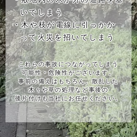
いでしまう
・木や枝が電線に引っかか
って火災を招いてしまう
これらの事故につながってしまう
可能性・危険性がございます。
事前の備えはもちろん、散乱した
木々や草の処理など事後の
後片付けも当社にお任せください。