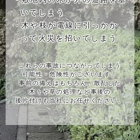
いでしまう
・木や枝が電線に引っかか
って火災を招いてしまう
これらの事故につながってしまう
可能性・危険性がございます。
事前の備えはもちろん、散乱した
木々や草の処理など事後の
後片付けも当社にお任せください。