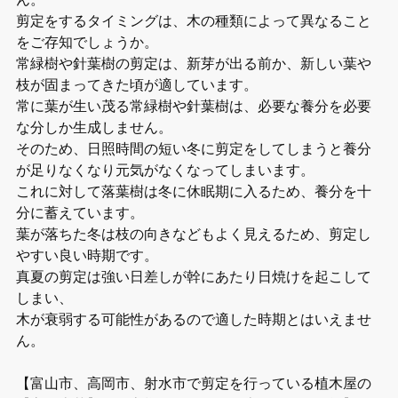
剪定をするタイミングは、木の種類によって異なること
をご存知でしょうか。
常緑樹や針葉樹の剪定は、新芽が出る前か、新しい葉や
枝が固まってきた頃が適しています。
常に葉が生い茂る常緑樹や針葉樹は、必要な養分を必要
な分しか生成しません。
そのため、日照時間の短い冬に剪定をしてしまうと養分
が足りなくなり元気がなくなってしまいます。
これに対して落葉樹は冬に休眠期に入るため、養分を十
分に蓄えています。
葉が落ちた冬は枝の向きなどもよく見えるため、剪定し
やすい良い時期です。
真夏の剪定は強い日差しが幹にあたり日焼けを起こして
しまい、
木が衰弱する可能性があるので適した時期とはいえませ
ん。
【富山市、高岡市、射水市で剪定を行っている植木屋の