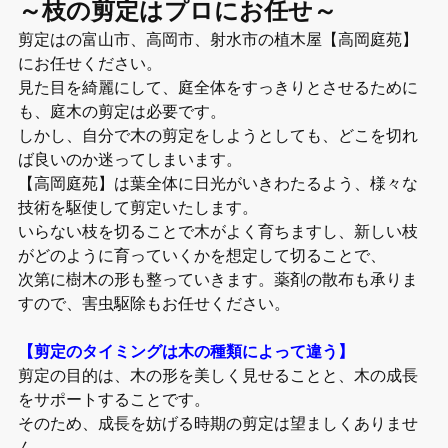
～枝の剪定はプロにお任せ～
剪定はの富山市、高岡市、射水市の植木屋【高岡庭苑】
にお任せください。
見た目を綺麗にして、庭全体をすっきりとさせるために
も、庭木の剪定は必要です。
しかし、自分で木の剪定をしようとしても、どこを切れ
ば良いのか迷ってしまいます。
【高岡庭苑】は葉全体に日光がいきわたるよう、様々な
技術を駆使して剪定いたします。
いらない枝を切ることで木がよく育ちますし、新しい枝
がどのように育っていくかを想定して切ることで、
次第に樹木の形も整っていきます。薬剤の散布も承りま
すので、害虫駆除もお任せください。
【剪定のタイミングは木の種類によって違う】
剪定の目的は、木の形を美しく見せることと、木の成長
をサポートすることです。
そのため、成長を妨げる時期の剪定は望ましくありませ
ん。