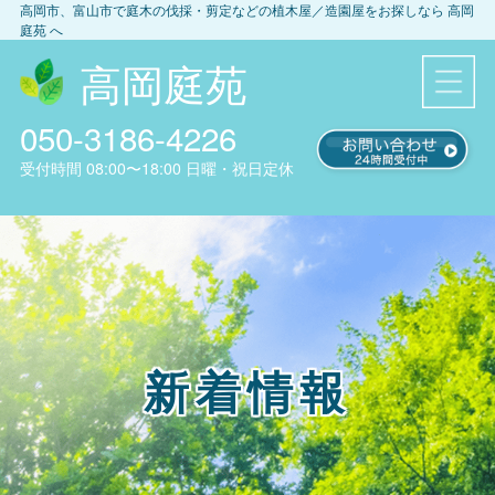
高岡市、富山市
で庭木の伐採・剪定などの植木屋／造園屋をお探しなら
高岡
庭苑
へ
高岡庭苑
050-3186-4226
受付時間
08:00〜18:00
日曜・祝日定休
新着情報