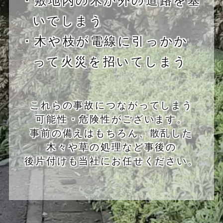
いでしまう
・木や枝が電線に引っかか
って火災を招いてしまう
これらの事故につながってしまう
可能性・危険性がございます。
事前の備えはもちろん、散乱した
木々や草の処理など事後の
後片付けも当社にお任せください。