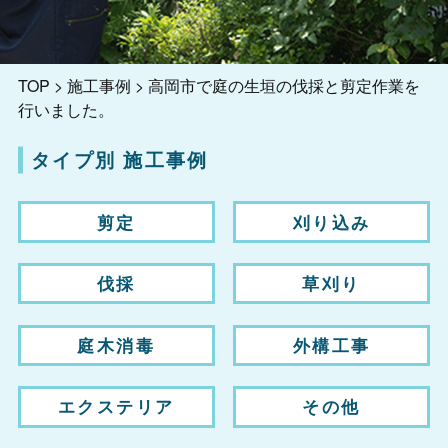
TOP
>
施工事例
>
高岡市で庭の生垣の伐採と剪定作業を
行いました。
タイプ別 施工事例
剪定
刈り込み
伐採
草刈り
庭木消毒
外構工事
エクステリア
その他