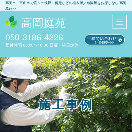
高岡市、富山市
で庭木の伐採・剪定などの植木屋／造園屋をお探しなら
高岡
庭苑
へ
高岡庭苑
050-3186-4226
受付時間
08:00〜18:00
日曜・祝日定休
施工事例