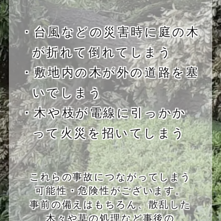
・台風などの災害時に庭の木
が折れて倒れてしまう
・敷地内の木が外の道路を塞
いでしまう
・木や枝が電線に引っかか
って火災を招いてしまう
これらの事故につながってしまう
可能性・危険性がございます。
事前の備えはもちろん、散乱した
木々や草の処理など事後の