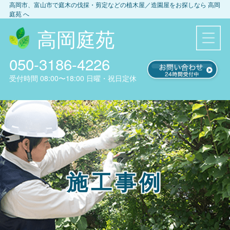
高岡市、富山市
で庭木の伐採・剪定などの植木屋／造園屋をお探しなら
高岡
庭苑
へ
高岡庭苑
050-3186-4226
受付時間
08:00〜18:00
日曜・祝日定休
施工事例