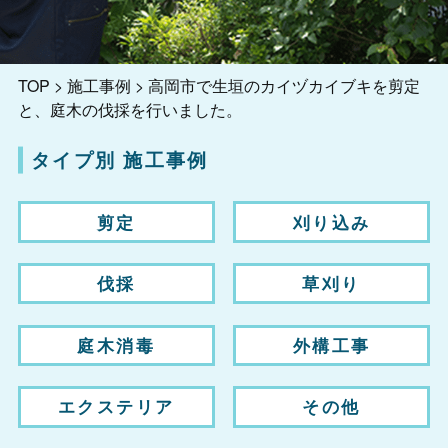
TOP
>
施工事例
>
高岡市で生垣のカイヅカイブキを剪定
と、庭木の伐採を行いました。
タイプ別 施工事例
剪定
刈り込み
伐採
草刈り
庭木消毒
外構工事
エクステリア
その他