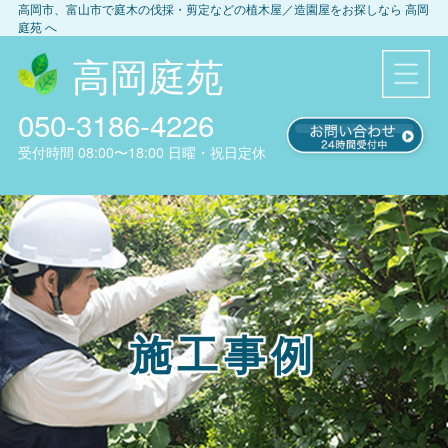
高岡市、富山市
で庭木の伐採・剪定などの植木屋／造園屋をお探しなら
高岡
庭苑
へ
高岡庭苑
050-3186-4226
受付時間
08:00〜18:00
日曜・祝日定休
施工事例