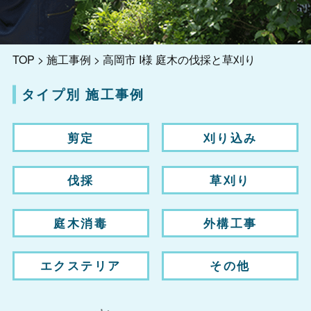
TOP
>
施工事例
>
高岡市 I様 庭木の伐採と草刈り
タイプ別 施工事例
剪定
刈り込み
伐採
草刈り
庭木消毒
外構工事
エクステリア
その他