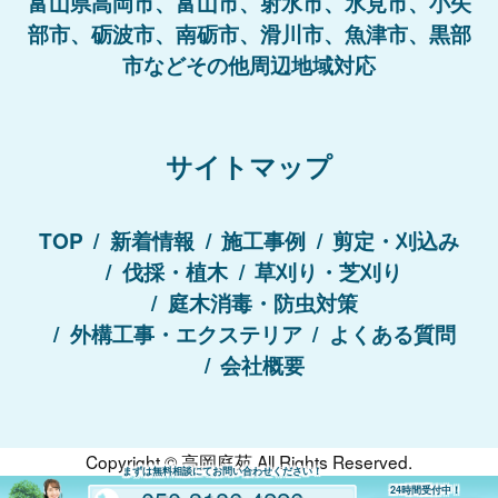
富山県高岡市、富山市、射水市、氷見市、小矢
部市、砺波市、南砺市、滑川市、魚津市、黒部
市などその他周辺地域対応
サイトマップ
TOP
新着情報
施工事例
剪定・刈込み
伐採・植木
草刈り・芝刈り
庭木消毒・防虫対策
外構工事・エクステリア
よくある質問
会社概要
Copyright ©
高岡庭苑
All Rights Reserved.
まずは無料相談にてお問い合わせください！
24時間受付中！