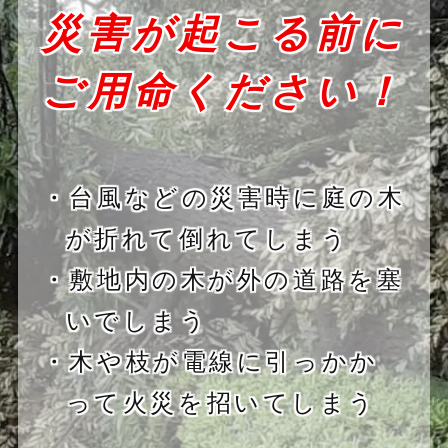
災害が起こる前に
ご用命ください！
・台風などの災害時に庭の木
が折れて倒れてしまう
・敷地内の木が外の道路を塞
いでしまう
・木や枝が電線に引っかか
って火災を招いてしまう